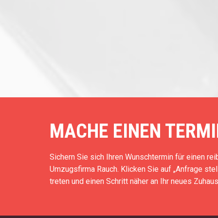
MACHE EINEN TERMI
Sichern Sie sich Ihren Wunschtermin für einen r
Umzugsfirma Rauch. Klicken Sie auf „Anfrage stell
treten und einen Schritt näher an Ihr neues Zuha