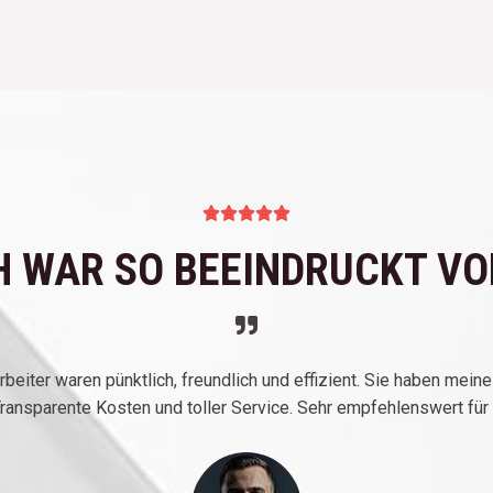
5





/
H WAR SO BEEINDRUCKT VON
5
rbeiter waren pünktlich, freundlich und effizient. Sie haben mei
ransparente Kosten und toller Service. Sehr empfehlenswert für