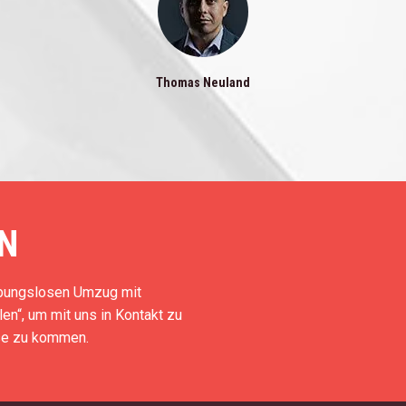
Thomas Neuland
N
eibungslosen Umzug mit
en“, um mit uns in Kontakt zu
use zu kommen.