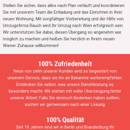
Stellen Sie sicher, dass alles nach Plan verläuft und koordinieren
Sie mit unserem Team die Entladung und das Einrichten in Ihrer
neuen Wohnung. Mit sorgfältiger Vorbereitung und der Hilfe von
Umzugsfirma Rauch wird Ihr Umzug nach Wien erfolgreich sein.
Wir unterstützen Sie dabei, diesen Übergang so angenehm wie
möglich zu machen und heißen Sie herzlich in Ihrem neuen
Wiener Zuhause willkommen!
100% Zufriedenheit
Neun von zehn unserer Kunden sind so begeistert von
unserem Service, dass sie ihn an Bekannte weiterempfehlen.
Entdecken Sie selbst, was unsere Dienstleistung so
besonders macht. Wir stehen mit voller Überzeugung hinter
unserer Arbeit: Falls Sie dennoch Bedenken haben sollten,
suchen wir gemeinsam nach einer Lösung.
100% Qualität
Seit 10 Jahren sind wir in Berlin und Brandenburg⁠ Ihr